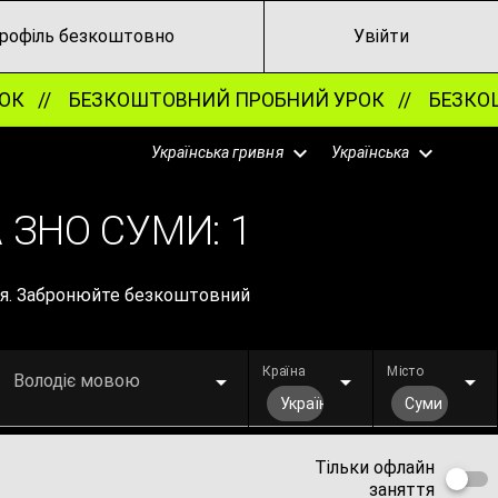
рофіль безкоштовно
Увійти
К //
БЕЗКОШТОВНИЙ ПРОБНИЙ УРОК //
БЕЗКОШТ
Українська гривня
Українська
 ЗНО СУМИ:
1
ття. Забронюйте безкоштовний
Країна
Місто
Володіє мовою
Україна
Суми
Тільки офлайн
заняття