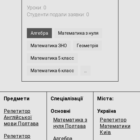
Уроки: 0
Студенти подали заявки: 0
Алгебра
Математика з нуля
Математика ЗНО
Геометрія
Математика 5 класс
Математика 6 класс
...
Предмети
Спеціалізації
Міста:
Репетитор
Основні
Україна
Англійської
Математика з
Репетитор
мови Полтава
нуля Полтава
Математики
Київ
Репетитор
Алгебра