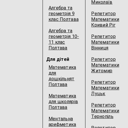
Миколаїв
Алгебра та
геометрія 9
Репетитор
клас Полтава
Математики
Кривий Ріг
Алгебра та
геометрія 10-
Репетитор
11 клас
Математики
Полтава
Вінниця
Для дітей
Репетитор
Математики
Математика
Житомир
для
дошкільнят
Репетитор
Полтава
Математики
Луцьк
Математика
для школярів
Репетитор
Полтава
Математики
Тернопіль
Ментальна
арифметика
Репетитор