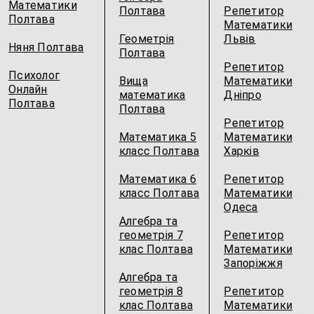
Математики
Полтава
Репетитор
Полтава
Математики
Геометрія
Львів
Няня Полтава
Полтава
Репетитор
Психолог
Вища
Математики
Онлайн
математика
Дніпро
Полтава
Полтава
Репетитор
Математика 5
Математики
класс Полтава
Харків
Математика 6
Репетитор
класс Полтава
Математики
Одеса
Алгебра та
геометрія 7
Репетитор
клас Полтава
Математики
Запоріжжя
Алгебра та
геометрія 8
Репетитор
клас Полтава
Математики