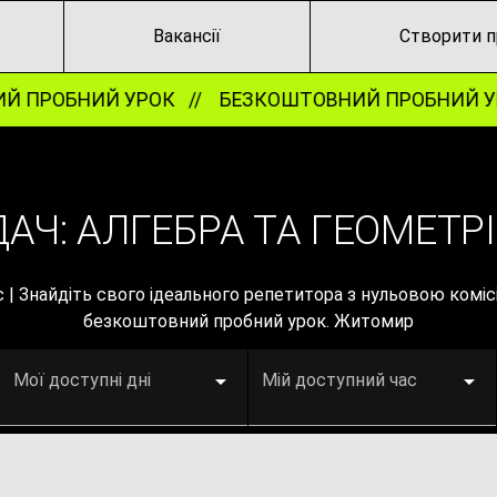
Вакансії
Створити п
 ПРОБНИЙ УРОК //
БЕЗКОШТОВНИЙ ПРОБНИЙ УР
АЧ: АЛГЕБРА ТА ГЕОМЕТР
с | Знайдіть свого ідеального репетитора з нульовою комі
безкоштовний пробний урок. Житомир
Мої доступні дні
Мій доступний час