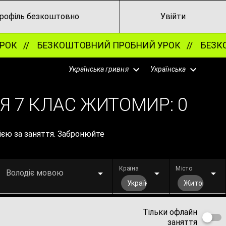
рофіль безкоштовно
Увійти
ОК //
БЕЗКОШТОВНИЙ ПРОБНИЙ УРОК //
БЕЗКОШ
Українська гривня
Українська
ІЯ 7 КЛАС ЖИТОМИР:
0
сією за заняття. Забронюйте
Країна
Місто
Володіє мовою
Україна
Житомир
Тільки офлайн
заняття