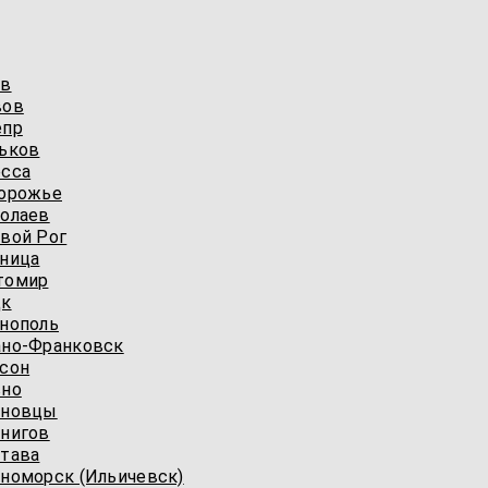
ев
вов
епр
ьков
есcа
порожье
олаев
вой Рог
ница
томир
цк
нополь
ано-Франковск
сон
вно
рновцы
нигов
тава
номорск (Ильичевск)