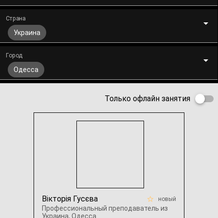
Страна
Украина
Город
Одесcа
Только офлайн занятия
Вікторія Гусєва
новый
Профессиональный преподаватель из
Украина, Одесcа