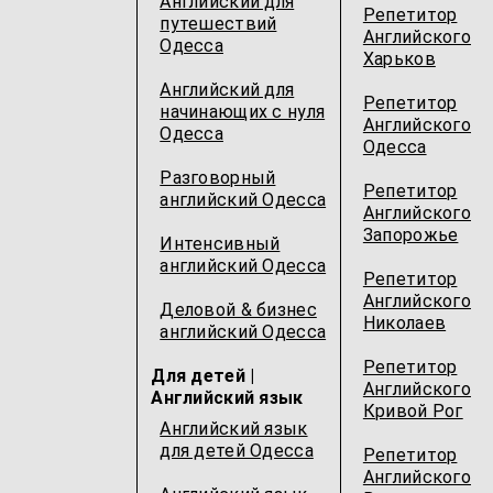
Английский для
Репетитор
путешествий
Английского
Одесcа
Харьков
Английский для
Репетитор
начинающих с нуля
Английского
Одесcа
Одесcа
Разговорный
Репетитор
английский Одесcа
Английского
Запорожье
Интенсивный
английский Одесcа
Репетитор
Английского
Деловой & бизнес
Николаев
английский Одесcа
Репетитор
Для детей |
Английского
Английский язык
Кривой Рог
Английский язык
для детей Одесcа
Репетитор
Английского