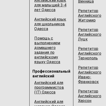
Английский язык
Винница
для малышей 3-4
лет Одесcа
Репетитор
Английского
Английский язык
Житомир
для школьников
Одесcа
Репетитор
Английского
Помощь с
Луцк
выполнением
домашнего
Репетитор
задания по
Английского
английскому
Тернополь
языку Одесcа
Репетитор
Профессиональный
Английского
английский
Ивано-
Франковск
Английский для
программистов
Репетитор
(IT) Одесcа
Английского
Херсон
Английский для