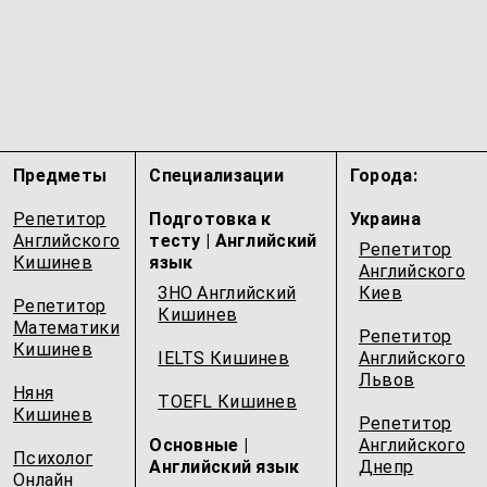
Предметы
Специализации
Города:
Репетитор
Подготовка к
Украина
Английского
тесту | Английский
Репетитор
Кишинев
язык
Английского
ЗНО Английский
Киев
Репетитор
Кишинев
Математики
Репетитор
Кишинев
IELTS Кишинев
Английского
Львов
Няня
TOEFL Кишинев
Кишинев
Репетитор
Основные |
Английского
Психолог
Английский язык
Днепр
Онлайн