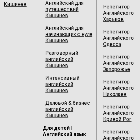
Английский для
Кишинев
Репетитор
путешествий
Английского
Кишинев
Харьков
Английский для
Репетитор
начинающих с нуля
Английского
Кишинев
Одесcа
Разговорный
Репетитор
английский
Английского
Кишинев
Запорожье
Интенсивный
Репетитор
английский
Английского
Кишинев
Николаев
Деловой & бизнес
Репетитор
английский
Английского
Кишинев
Кривой Рог
Для детей |
Репетитор
Английский язык
Английского