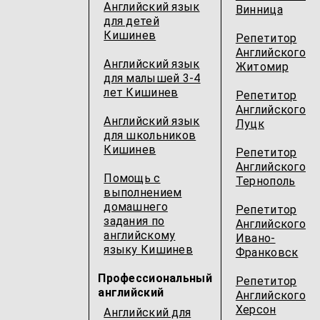
Английский язык
Винница
для детей
Кишинев
Репетитор
Английского
Английский язык
Житомир
для малышей 3-4
лет Кишинев
Репетитор
Английского
Английский язык
Луцк
для школьников
Кишинев
Репетитор
Английского
Помощь с
Тернополь
выполнением
домашнего
Репетитор
задания по
Английского
английскому
Ивано-
языку Кишинев
Франковск
Профессиональный
Репетитор
английский
Английского
Херсон
Английский для