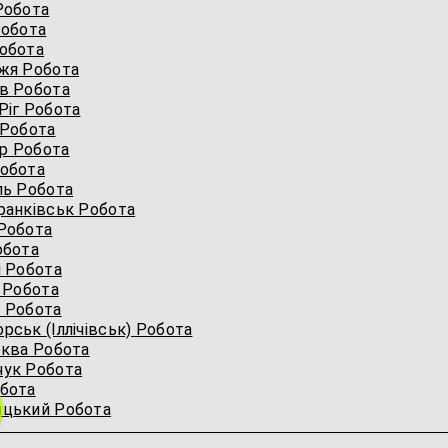
Робота
Робота
обота
жя Робота
в Робота
Ріг Робота
 Робота
р Робота
Робота
ль Робота
ранківськ Робота
Робота
обота
і Робота
 Робота
 Робота
ськ (Іллічівськ) Робота
рква Робота
чук Робота
обота
ицький Робота