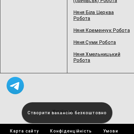
(Іллічівськ) Робота
Няня Біла Церква
Робота
Няня Кременчук Робота
Няня Суми Робота
Няня Хмельницький
Робота
Українська
Створити вакансію безкоштовно
Карта сайту
Конфіденційність
Умови