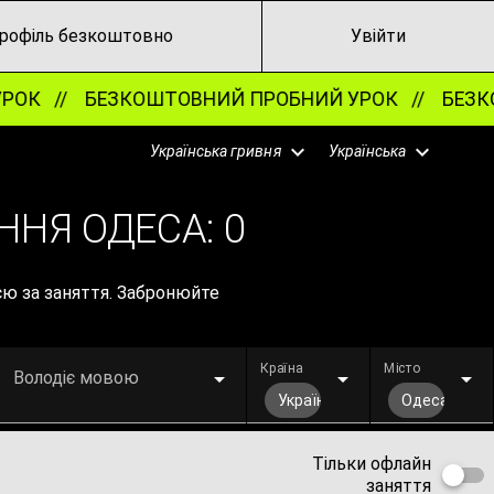
рофіль безкоштовно
Увійти
ОК //
БЕЗКОШТОВНИЙ ПРОБНИЙ УРОК //
БЕЗКО
Українська гривня
Українська
ННЯ ОДЕСА:
0
єю за заняття. Забронюйте
Країна
Місто
Володіє мовою
Україна
Одеса
Тільки офлайн
заняття