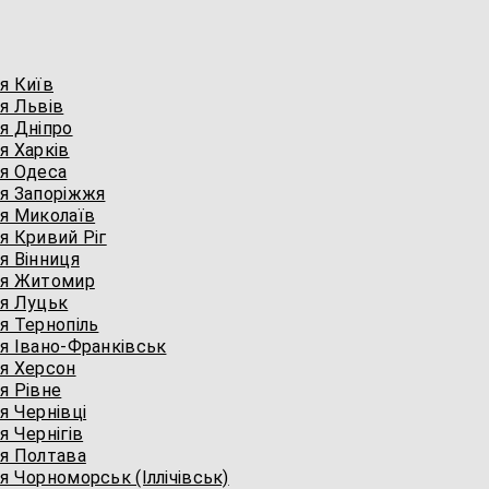
я Київ
я Львів
я Дніпро
я Харків
я Одеса
я Запоріжжя
я Миколаїв
я Кривий Ріг
я Вінниця
ня Житомир
я Луцьк
я Тернопіль
я Івано-Франківськ
я Херсон
я Рівне
 Чернівці
 Чернігів
я Полтава
 Чорноморськ (Іллічівськ)