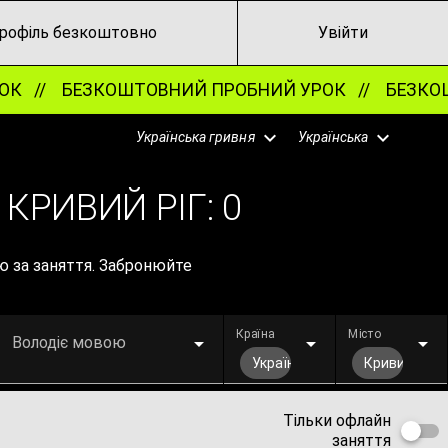
рофіль безкоштовно
Увійти
К //
БЕЗКОШТОВНИЙ ПРОБНИЙ УРОК //
БЕЗКОШТ
Українська гривня
Українська
КРИВИЙ РІГ:
0
ю за заняття. Забронюйте
Країна
Місто
Володіє мовою
Україна
Кривий Ріг
Тільки офлайн
заняття