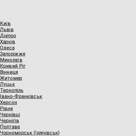
 Київ
 Львів
 Дніпро
Харків
 Одеса
 Запоріжжя
 Миколаїв
Кривий Ріг
Вінниця
 Житомир
 Луцьк
Тернопіль
Івано-Франківськ
 Херсон
Рівне
Чернівці
Чернігів
 Полтава
Чорноморськ (Іллічівськ)