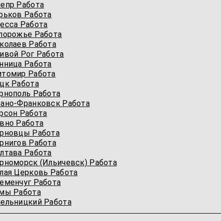
епр Работа
рьков Работа
есcа Работа
порожье Работа
колаев Работа
ивой Рог Работа
нница Работа
итомир Работа
цк Работа
рнополь Работа
ано-Франковск Работа
рсон Работа
вно Работа
ерновцы Работа
рнигов Работа
лтава Работа
рноморск (Ильичевск) Работа
лая Церковь Работа
еменчуг Работа
мы Работа
ельницкий Работа