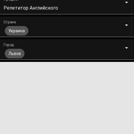
Репетитор Английского
Страна
Украина
Город
Львов