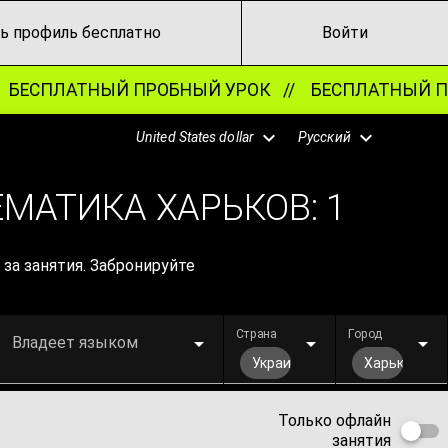
ь профиль бесплатно
Войти
БЕСПЛАТНЫЙ ПРОБНЫЙ УРОК //
БЕСПЛАТНЫЙ ПР
United States dollar
Русский
ЕМАТИКА ХАРЬКОВ:
1
за занятия. Забронируйте
Страна
Город
Владеет языком
Украина
Харьков
Только офлайн
занятия