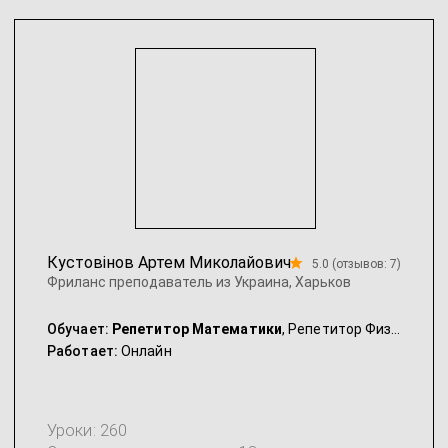
Кустовінов Артем Миколайович
5.0 (отзывов: 7)
Фриланс преподаватель из Украина, Харьков
Обучает:
Репетитор Математики
, Репетитор Физики, Репетитор Химии
Работает:
Онлайн
Уроки: 260