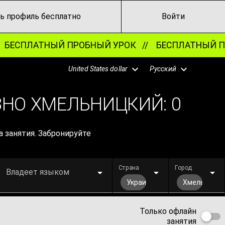
ь профиль бесплатно
Войти
БЕСПЛАТНЫЙ ПРОБНЫЙ УРОК //
БЕСПЛАТНЫЙ ПР
United States dollar
Русский
ЗНО ХМЕЛЬНИЦКИЙ:
0
 занятия. Забронируйте
Страна
Город
Владеет языком
Украина
Хмельницки
Только офлайн
занятия