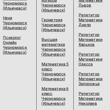
Алгебра
Математики
Черноморск
Черноморск
Львов
(Ильичевск)
(Ильичевск)
Репетитор
Няня
Геометрия
Математики
Черноморск
Черноморск
Днепр
(Ильичевск)
(Ильичевск)
Репетитор
Психолог
Высшая
Математики
Онлайн
математика
Харьков
Черноморск
Черноморск
(Ильичевск)
(Ильичевск)
Репетитор
Математики
Математика 5
Одесcа
класс
Черноморск
Репетитор
(Ильичевск)
Математики
Запорожье
Математика 6
класс
Репетитор
Черноморск
Математики
(Ильичевск)
Николаев