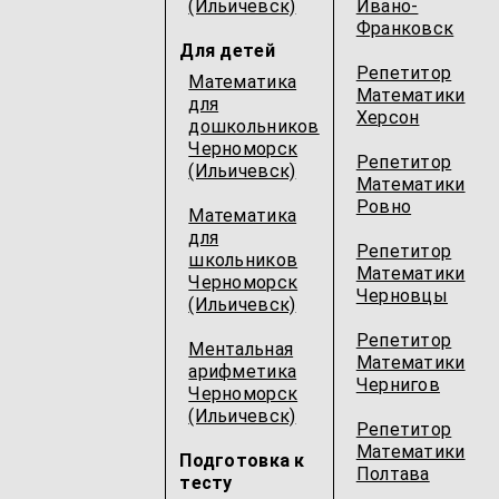
(Ильичевск)
Ивано-
Франковск
Для детей
Репетитор
Математика
Математики
для
Херсон
дошкольников
Черноморск
Репетитор
(Ильичевск)
Математики
Ровно
Математика
для
Репетитор
школьников
Математики
Черноморск
Черновцы
(Ильичевск)
Репетитор
Ментальная
Математики
арифметика
Чернигов
Черноморск
(Ильичевск)
Репетитор
Математики
Подготовка к
Полтава
тесту