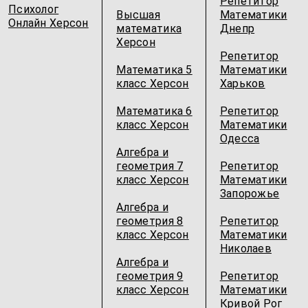
Репетитор
Психолог
Высшая
Математики
Онлайн Херсон
математика
Днепр
Херсон
Репетитор
Математика 5
Математики
класс Херсон
Харьков
Математика 6
Репетитор
класс Херсон
Математики
Одесcа
Алгебра и
геометрия 7
Репетитор
класс Херсон
Математики
Запорожье
Алгебра и
геометрия 8
Репетитор
класс Херсон
Математики
Николаев
Алгебра и
геометрия 9
Репетитор
класс Херсон
Математики
Кривой Рог