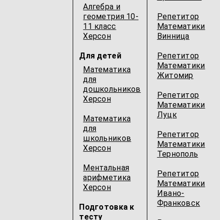
Алгебра и
геометрия 10-
Репетитор
11 класс
Математики
Херсон
Винница
Для детей
Репетитор
Математики
Математика
Житомир
для
дошкольников
Репетитор
Херсон
Математики
Луцк
Математика
для
Репетитор
школьников
Математики
Херсон
Тернополь
Ментальная
Репетитор
арифметика
Математики
Херсон
Ивано-
Франковск
Подготовка к
тесту