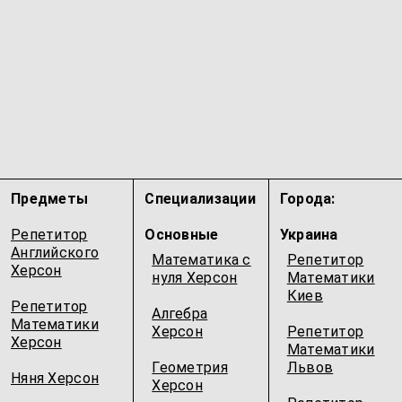
Предметы
Специализации
Города:
Репетитор
Основные
Украина
Английского
Математика с
Репетитор
Херсон
нуля Херсон
Математики
Киев
Репетитор
Алгебра
Математики
Херсон
Репетитор
Херсон
Математики
Геометрия
Львов
Няня Херсон
Херсон