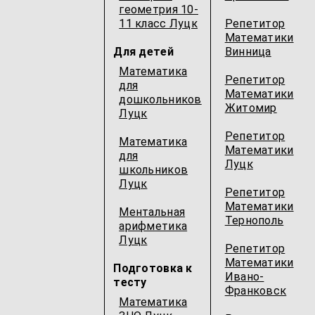
геометрия 10-
11 класс Луцк
Репетитор
Математики
Для детей
Винница
Математика
Репетитор
для
Математики
дошкольников
Житомир
Луцк
Репетитор
Математика
Математики
для
Луцк
школьников
Луцк
Репетитор
Математики
Ментальная
Тернополь
арифметика
Луцк
Репетитор
Математики
Подготовка к
Ивано-
тесту
Франковск
Математика