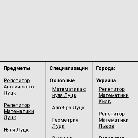
Предметы
Специализации
Города:
Репетитор
Основные
Украина
Английского
Математика с
Репетитор
Луцк
нуля Луцк
Математики
Киев
Репетитор
Алгебра Луцк
Математики
Репетитор
Луцк
Геометрия
Математики
Луцк
Львов
Няня Луцк