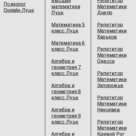
Высшая
Репетитор
Психолог
математика
Математики
Онлайн Луцк
Луцк
Днепр
Математика 5
Репетитор
класс Луцк
Математики
Харьков
Математика 6
класс Луцк
Репетитор
Математики
Алгебра и
Одесcа
геометрия 7
класс Луцк
Репетитор
Математики
Алгебра и
Запорожье
геометрия 8
класс Луцк
Репетитор
Математики
Алгебра и
Николаев
геометрия 9
класс Луцк
Репетитор
Математики
Алгебра и
Кривой Рог