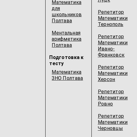
Математика
для
Репетитор
школьников
Математики
Полтава
Тернополь
Ментальная
Репетитор
арифметика
Математики
Полтава
Ивано-
Франковск
Подготовка к
тесту
Репетитор
Математика
Математики
ЗНО Полтава
Херсон
Репетитор
Математики
Ровно
Репетитор
Математики
Черновцы