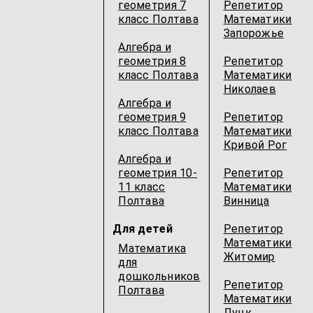
геометрия 7
Репетитор
класс Полтава
Математики
Запорожье
Алгебра и
геометрия 8
Репетитор
класс Полтава
Математики
Николаев
Алгебра и
геометрия 9
Репетитор
класс Полтава
Математики
Кривой Рог
Алгебра и
геометрия 10-
Репетитор
11 класс
Математики
Полтава
Винница
Для детей
Репетитор
Математики
Математика
Житомир
для
дошкольников
Репетитор
Полтава
Математики
Луцк