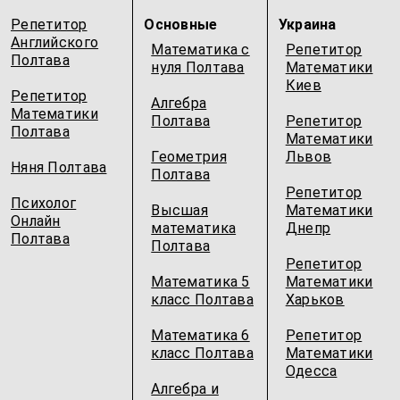
Репетитор
Основные
Украина
Английского
Математика с
Репетитор
Полтава
нуля Полтава
Математики
Киев
Репетитор
Алгебра
Математики
Полтава
Репетитор
Полтава
Математики
Геометрия
Львов
Няня Полтава
Полтава
Репетитор
Психолог
Высшая
Математики
Онлайн
математика
Днепр
Полтава
Полтава
Репетитор
Математика 5
Математики
класс Полтава
Харьков
Математика 6
Репетитор
класс Полтава
Математики
Одесcа
Алгебра и