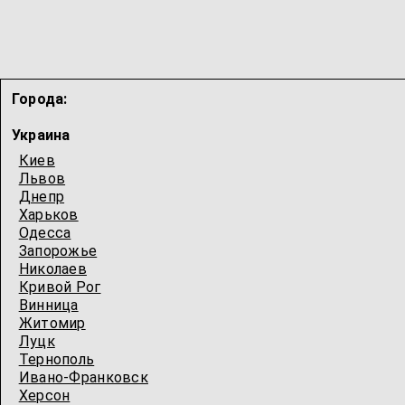
Города:
Украина
Киев
Львов
Днепр
Харьков
Одесcа
Запорожье
Николаев
Кривой Рог
Винница
Житомир
Луцк
Тернополь
Ивано-Франковск
Херсон