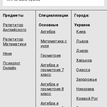
Предметы
Специализации
Города:
Репетитор
Основные
Украина
Английского
Алгебра
Киев
Репетитор
Математика с
Львов
Математики
нуля
Днепр
Няня
Геометрия
Харьков
Психолог
Алгебра и
Онлайн
геометрия 7
Одесcа
класс
Запорожье
Алгебра и
геометрия 8
Николаев
класс
Кривой Рог
Алгебра и