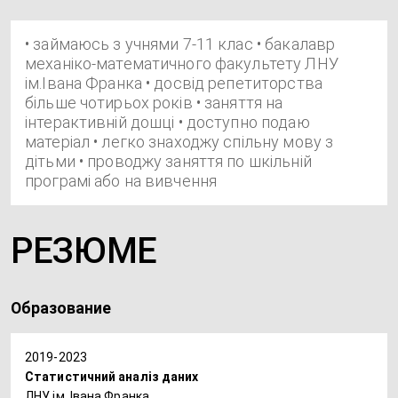
• займаюсь з учнями 7-11 клас • бакалавр
механіко-математичного факультету ЛНУ
ім.Івана Франка • досвід репетиторства
більше чотирьох років • заняття на
інтерактивній дошці • доступно подаю
матеріал • легко знаходжу спільну мову з
дітьми • проводжу заняття по шкільній
програмі або на вивчення
РЕЗЮМЕ
Образование
2019-2023
Статистичний аналіз даних
ЛНУ ім. Івана Франка