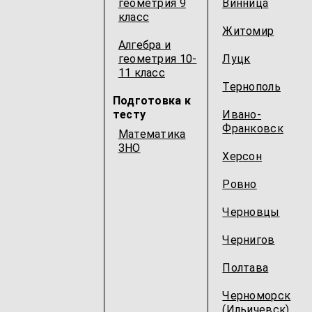
геометрия 9
Винница
класс
Житомир
Алгебра и
геометрия 10-
Луцк
11 класс
Тернополь
Подготовка к
тесту
Ивано-
Франковск
Математика
ЗНО
Херсон
Ровно
Черновцы
Чернигов
Полтава
Черноморск
(Ильичевск)