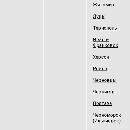
Житомир
Луцк
Тернополь
Ивано-
Франковск
Херсон
Ровно
Черновцы
Чернигов
Полтава
Черноморск
(Ильичевск)