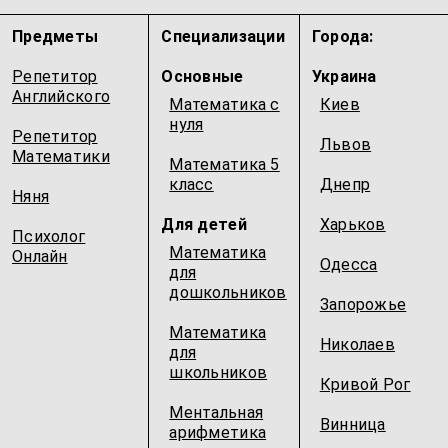
Предметы
Специализации
Города:
Репетитор
Основные
Украина
Английского
Математика с
Киев
нуля
Репетитор
Львов
Математики
Математика 5
класс
Днепр
Няня
Для детей
Харьков
Психолог
Математика
Онлайн
Одесcа
для
дошкольников
Запорожье
Математика
Николаев
для
школьников
Кривой Рог
Ментальная
Винница
арифметика